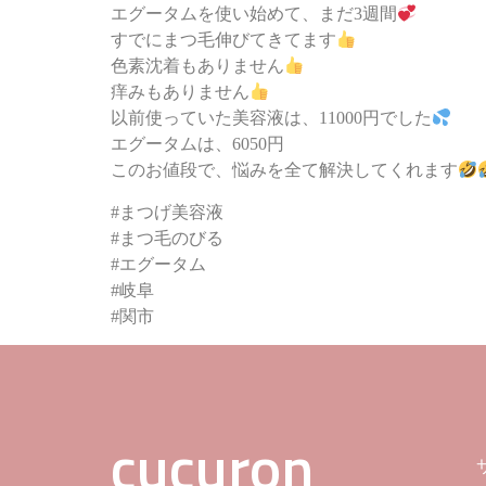
エグータムを使い始めて、まだ3週間
すでにまつ毛伸びてきてます
色素沈着もありません
痒みもありません
以前使っていた美容液は、11000円でした
エグータムは、6050円
このお値段で、悩みを全て解決してくれます
#まつげ美容液
#まつ毛のびる
#エグータム
#岐阜
#関市
cucuron