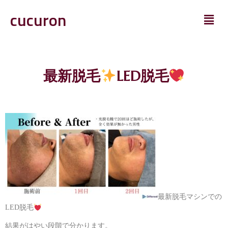
cucuron
最新脱毛
LED脱毛
最新脱毛マシンでの
LED脱毛
結果がはやい段階で分かります。